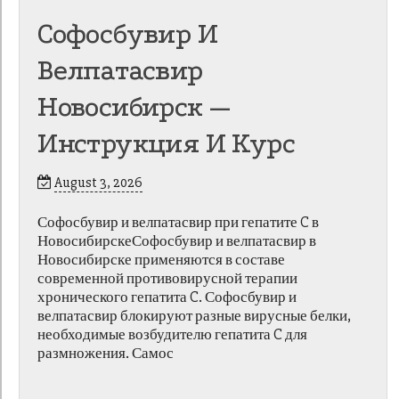
Софосбувир И
Велпатасвир
Новосибирск —
Инструкция И Курс
August 3, 2026
Софосбувир и велпатасвир при гепатите C в
НовосибирскеСофосбувир и велпатасвир в
Новосибирске применяются в составе
современной противовирусной терапии
хронического гепатита C. Софосбувир и
велпатасвир блокируют разные вирусные белки,
необходимые возбудителю гепатита C для
размножения. Самос