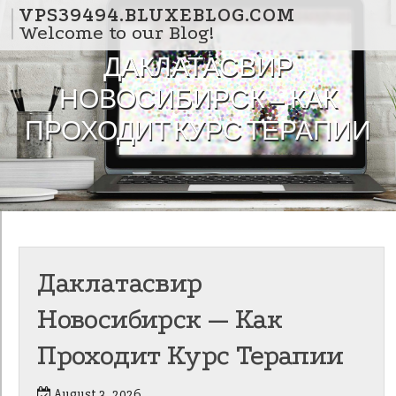
Skip to content
VPS39494.BLUXEBLOG.COM
Welcome to our Blog!
ДАКЛАТАСВИР
НОВОСИБИРСК — КАК
ПРОХОДИТ КУРС ТЕРАПИИ
Даклатасвир
Новосибирск — Как
Проходит Курс Терапии
August 3, 2026